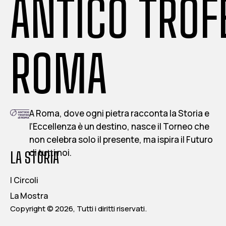
ANTICO TROF
ROMA
A Roma, dove ogni pietra racconta la Storia e
l’Eccellenza è un destino, nasce il Torneo che
non celebra solo il presente, ma ispira il Futuro
di tutti noi.
LA STORIA
I Circoli
La Mostra
Copyright © 2026, Tutti i diritti riservati.