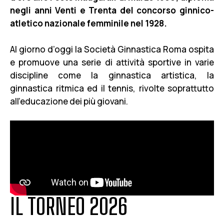
negli anni Venti e Trenta del concorso ginnico-
atletico nazionale femminile nel 1928.
Al giorno d’oggi la Società Ginnastica Roma ospita
e promuove una serie di attività sportive in varie
discipline come la ginnastica artistica, la
ginnastica ritmica ed il tennis, rivolte soprattutto
all’educazione dei più giovani.
I
L
T
O
R
N
E
O
2
0
2
6